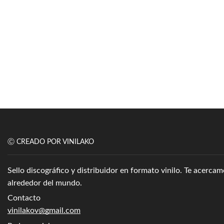
Ⓒ CREADO POR VINILAKO
Sello discográfico y distribuidor en formato vinilo. Te acerc
alrededor del mundo.
Contacto
vinilakov@gmail.com