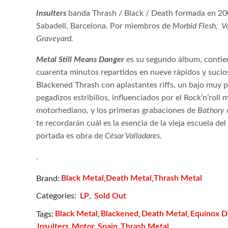
Insulters
banda Thrash / Black / Death formada en 20
Sabadell, Barcelona. Por miembros de
Morbid Flesh, V
Graveyard.
Metal Still Means Danger
es su segundo álbum,
contie
cuarenta minutos repartidos en nueve rápidos y sucio
Blackened Thrash con aplastantes riffs, un bajo muy p
pegadizos estribillos, influenciados por el Rock’n’roll 
motorhediano, y los primeras grabaciones de
Bathory
te recordarán cuál es la esencia de la vieja escuela del
portada es obra de
César Valladares.
.
Black Metal
Death Metal
Thrash Metal
Brand:
,
,
Categories:
LP
,
Sold Out
Black Metal
Blackened
Death Metal
Equinox D
Tags:
,
,
,
Insulters
Motor
Spain
Thrash Metal
,
,
,