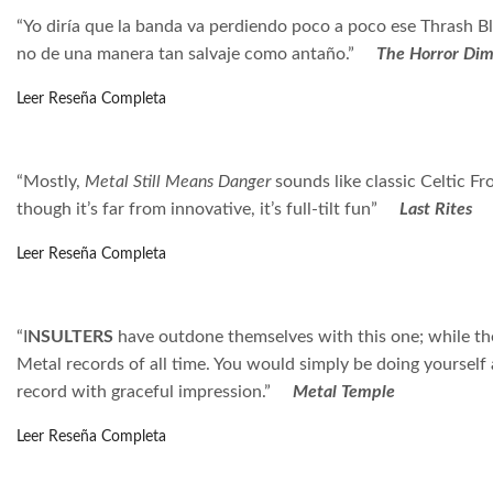
“Yo diría que la banda va perdiendo poco a poco ese Thrash Bl
no de una manera tan salvaje como antaño.”
The Horror Dim
Leer Reseña Completa
“Mostly,
Metal Still Means Danger
sounds like classic Celtic F
though it’s far from innovative, it’s full-tilt fun”
Last Rites
Leer Reseña Completa
“I
NSULTERS
have outdone themselves with this one; while the
Metal records of all time. You would simply be doing yourself a
record with graceful impression.”
Metal Temple
Leer Reseña Completa