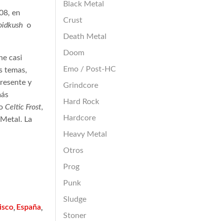
Black Metal
08, en
Crust
oidkush
o
Death Metal
Doom
ne casi
Emo / Post-HC
s temas,
resente y
Grindcore
más
Hard Rock
o
Celtic Frost,
Hardcore
 Metal. La
Heavy Metal
Otros
Prog
Punk
Sludge
isco
España
,
,
Stoner