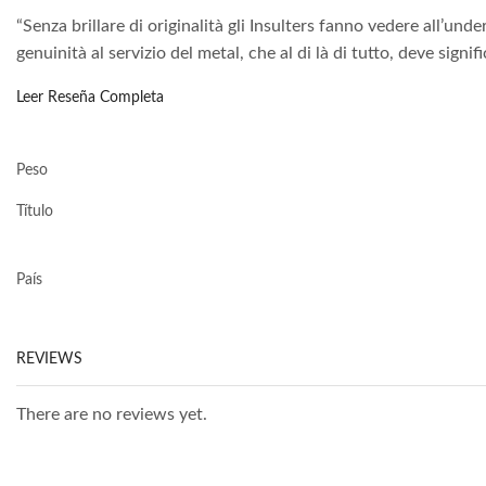
“Senza brillare di originalità gli Insulters fanno vedere all’u
genuinità al servizio del metal, che al di là di tutto, deve signi
Leer Reseña Completa
Peso
Título
País
REVIEWS
There are no reviews yet.