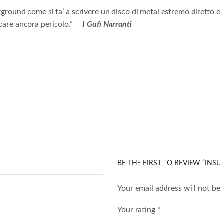
nderground come si fa’ a scrivere un disco di metal estremo diret
ficare ancora pericolo.”
I Gufi Narranti
BE THE FIRST TO REVIEW “INS
Your email address will not b
Your rating
*