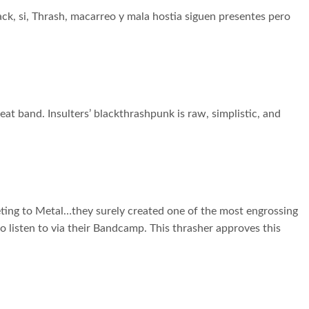
ck, si, Thrash, macarreo y mala hostia siguen presentes pero
beat band. Insulters’ blackthrashpunk is raw, simplistic, and
veting to Metal…they surely created one of the most engrossing
 to listen to via their Bandcamp. This thrasher approves this