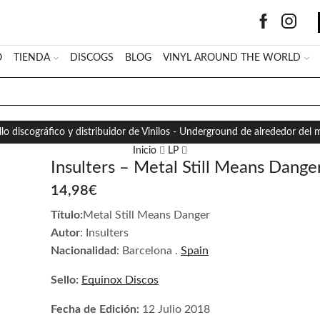
O
TIENDA
DISCOGS
BLOG
VINYL AROUND THE WORLD
SEARCH
INPUT
llo discográfico y distribuidor de Vinilos - Underground de alrededor del
Inicio
LP
Insulters – Metal Still Means Dange
14,98
€
Título:
Metal Still Means Danger
Autor
: Insulters
Nacionalidad
: Barcelona .
Spain
Sello:
Equinox Discos
Fecha de Edición:
12 Julio 2018