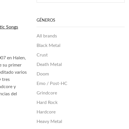
GÉNEROS
ic Songs
All brands
Black Metal
Crust
07 en Halen,
Death Metal
e su primer
ditado varios
Doom
y tres
Emo / Post-HC
ndcore y
Grindcore
ncias del
Hard Rock
Hardcore
Heavy Metal