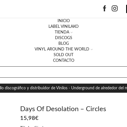
INICIO
LABEL VINILAKO
TIENDA
DISCOGS
BLOG
VINYL AROUND THE WORLD
SOLD OUT
CONTACTO
SEARCH
INPUT
llo discográfico y distribuidor de Vinilos - Underground de alrededor del
Days Of Desolation – Circles
15,98
€