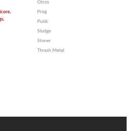
Otros
Prog
dcore
,
gs
,
Punk
Sludge
Stoner
Thrash Metal