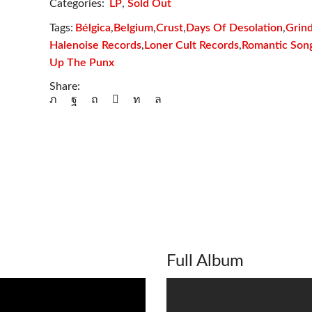
Categories:
LP
,
Sold Out
Bélgica
Belgium
Crust
Days Of Desolation
Grin
Tags:
,
,
,
,
Halenoise Records
Loner Cult Records
Romantic Son
,
,
Up The Punx
Share:
Full Album