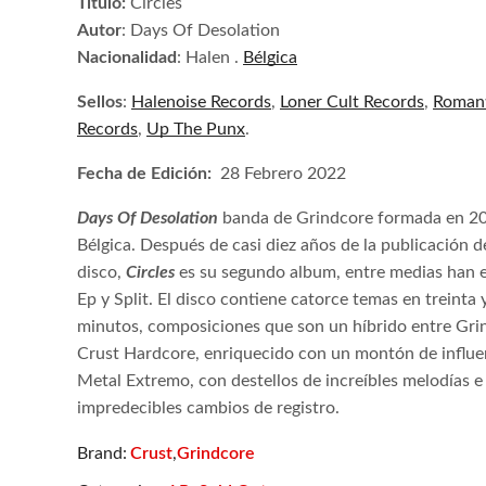
Título:
Circles
Autor
: Days Of Desolation
Nacionalidad
: Halen .
Bélgica
Sellos
:
Halenoise Records
,
Loner Cult Records
,
Romant
Records
,
Up The Punx
.
Fecha de Edición:
28 Febrero 2022
Days Of Desolation
banda de Grindcore formada en 20
Bélgica. Después de casi diez años de la publicación d
disco,
Circles
es su segundo album, entre medias han e
Ep y Split. El disco contiene catorce temas en treinta 
minutos, composiciones que son un híbrido entre Gri
Crust Hardcore, enriquecido con un montón de influe
Metal Extremo, con destellos de increíbles melodías e
impredecibles cambios de registro.
Crust
Grindcore
Brand:
,