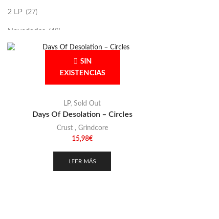
2 LP
(27)
Novedades
(48)
Vinilako
(34)
SIN
Sold Out
(256)
EXISTENCIAS
LP
,
Sold Out
Days Of Desolation – Circles
Crust
,
Grindcore
15,98
€
LEER MÁS