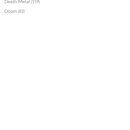
Death Metal
(159)
Doom
(82)
Emo / Post-HC
(21)
Grindcore
(85)
Hard Rock
(48)
Hardcore
(153)
Heavy Metal
(91)
Otros
(38)
Prog
(25)
Punk
(146)
Sludge
(35)
Stoner
(22)
Thrash Metal
(108)