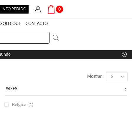
INFO PEDIDO
0
SOLD OUT
CONTACTO
 mundo
Products
Mostrar
per
page
PAÍSES
Bélgica
(1)