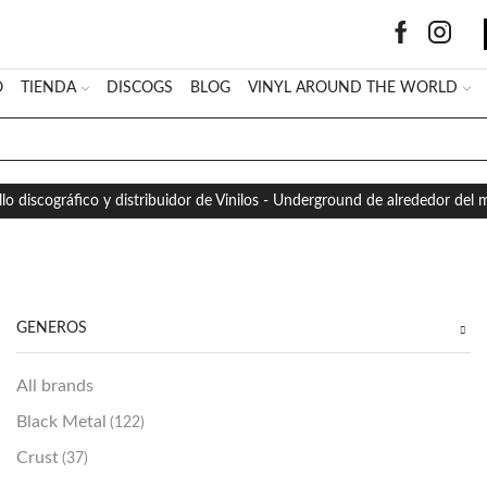
O
TIENDA
DISCOGS
BLOG
VINYL AROUND THE WORLD
SEARCH
INPUT
llo discográfico y distribuidor de Vinilos - Underground de alrededor del
GÉNEROS
All brands
Black Metal
(122)
Crust
(37)