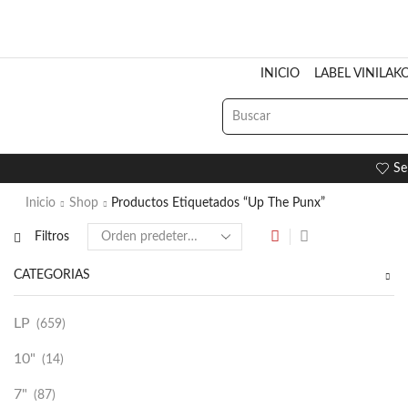
INICIO
LABEL VINILAK
Se
Inicio
Shop
Productos Etiquetados “Up The Punx”
Filtros
CATEGORÍAS
LP
(659)
10"
(14)
7"
(87)