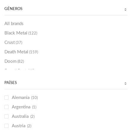
Sold Out
(256)
GÉNEROS
All brands
Black Metal
(122)
Crust
(37)
Death Metal
(159)
Doom
(82)
Emo / Post-HC
(21)
Grindcore
(85)
PAÍSES
Hard Rock
(48)
Alemania
(10)
Hardcore
(153)
Argentina
(1)
Heavy Metal
(91)
Australia
(2)
Otros
(38)
Austria
(2)
Prog
(25)