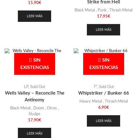
Strike from Hell
15,90
€
Paraguay
(1)
Black Metal
,
Punk
,
Thrash Metal
Perú
(1)
LEER MÁS
17,95
€
Polonia
(3)
LEER MÁS
Portugal
(11)
República Checa
(5)
Rusia
(1)
SIN
SIN
Singapur
(1)
EXISTENCIAS
EXISTENCIAS
Suecia
(11)
Suiza
(1)
LP
,
Sold Out
7"
,
Sold Out
Suriname
(1)
Wells Valley – Reconcile The
Whipstriker / Bunker 66
Antinomy
Heavy Metal
,
Thrash Metal
Tayikistán
(1)
6,90
€
Black Metal
,
Doom
,
Otros
,
Turquía
(1)
Sludge
17,90
€
LEER MÁS
Uruguay
(1)
USA
(28)
LEER MÁS