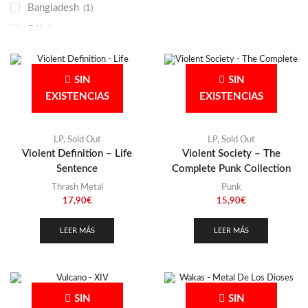
Bangladesh
(1)
Punk
(146)
Bélgica
(2)
Sludge
(35)
Bolivia
(1)
Stoner
(22)
Brasil
(3)
Thrash Metal
(108)
SIN
SIN
Bulgaria
EXISTENCIAS
EXISTENCIAS
(1)
Canadá
(3)
Colombia
LP
,
Sold Out
LP
,
Sold Out
(4)
Violent Definition – Life
Violent Society – The
Escocia
(2)
Sentence
Complete Punk Collection
Eslovaquia
(1)
Thrash Metal
Punk
17,90
€
15,90
€
Eslovenia
(2)
España
(60)
LEER MÁS
LEER MÁS
Finlandia
(6)
Francia
(7)
Gales
(1)
SIN
SIN