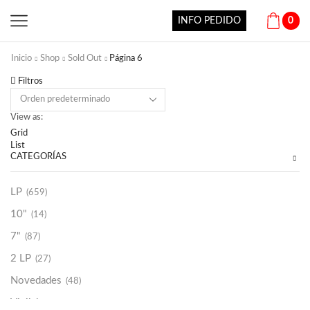
INFO PEDIDO
0
Inicio
Shop
Sold Out
Página 6
Filtros
View as:
Grid
List
CATEGORÍAS
LP
(659)
10"
(14)
7"
(87)
2 LP
(27)
Novedades
(48)
Vinilako
(34)