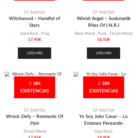
LP
,
Sold Out
LP
,
Sold Out
Witchwood – Handful of
Wömit Angel – Sodomatik
Stars
Rites Of I.N.R.I
Hard Rock
,
Prog
Black Metal
,
Punk
,
Thrash Metal
17,90
€
16,50
€
LEER MÁS
LEER MÁS
SIN
SIN
EXISTENCIAS
EXISTENCIAS
LP
,
Sold Out
LP
,
Sold Out
Wreck-Defy – Remnants Of
Yo Soy Julio Cesar – Lo
Pain
Estamos Pensando
Thrash Metal
Hard Rock
17,95
€
14,90
€