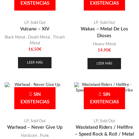
EXISTENCIAS
EXISTENCIAS
Grecia
(8)
Guyana
(1)
LP
,
Sold Out
LP
,
Sold Out
Holanda
(3)
Vulcano – XIV
Wakas – Metal De Los
Hungría
(1)
Dioses
Black Metal
,
Death Metal
,
Thrash
India
Metal
(1)
Heavy Metal
16,50
€
14,90
€
Inglaterra
(15)
Italia
LEER MÁS
(17)
LEER MÁS
Japón
(3)
Kirguistán
(1)
Libano
(1)
SIN
SIN
EXISTENCIAS
EXISTENCIAS
Marruecos
(1)
México
(2)
LP
,
Sold Out
LP
,
Sold Out
Noruega
(1)
Warhead – Never Give Up
Wasteland Riders / Hellfire
Pakistán
(1)
– Speed Rock & Roll / Metal
Hardcore
,
Punk