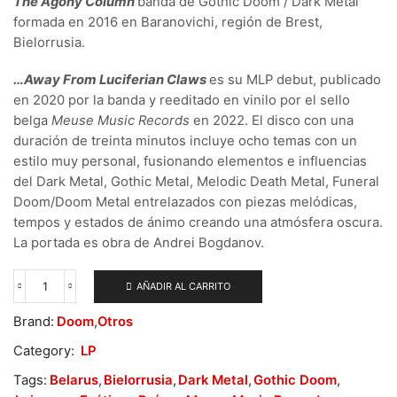
The Agony Column
banda de Gothic Doom / Dark Metal
formada en 2016 en Baranovichi, región de Brest,
Bielorrusia.
…Away From Luciferian Claws
es su MLP debut, publicado
en 2020 por la banda y reeditado en vinilo por el sello
belga
Meuse Music Records
en 2022. El disco con una
duración de treinta minutos incluye ocho temas con un
estilo muy personal, fusionando elementos e influencias
del Dark Metal, Gothic Metal, Melodic Death Metal, Funeral
Doom/Doom Metal entrelazados con piezas melódicas,
tempos y estados de ánimo creando una atmósfera oscura.
La portada es obra de Andrei Bogdanov.
AÑADIR AL CARRITO
The
Agony
Brand:
Doom
,
Otros
Column
–
Category:
LP
...Away
From
Tags:
Belarus
,
Bielorrusia
,
Dark Metal
,
Gothic Doom
,
Luciferian