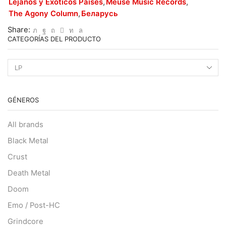
Lejanos y Exóticos Países
,
Meuse Music Records
,
Claws
The Agony Column
,
Беларусь
cantidad
Share:
CATEGORÍAS DEL PRODUCTO
GÉNEROS
All brands
Black Metal
Crust
Death Metal
Doom
Emo / Post-HC
Grindcore