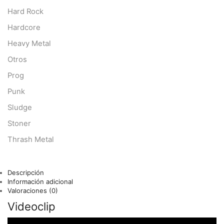
Hard Rock
Hardcore
Heavy Metal
Otros
Prog
Punk
Sludge
Stoner
Thrash Metal
Descripción
Información adicional
Valoraciones (0)
Videoclip