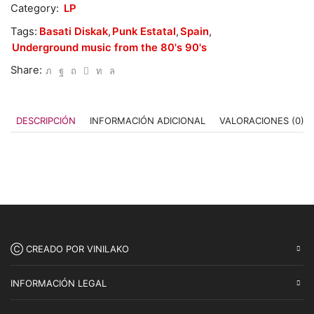
Category:
LP
Tags:
Basati Diskak
,
Punk Estatal
,
Spain
,
Underground music from the 80's 90's
Share:
DESCRIPCIÓN
INFORMACIÓN ADICIONAL
VALORACIONES (0)
Ⓒ CREADO POR VINILAKO
INFORMACIÓN LEGAL