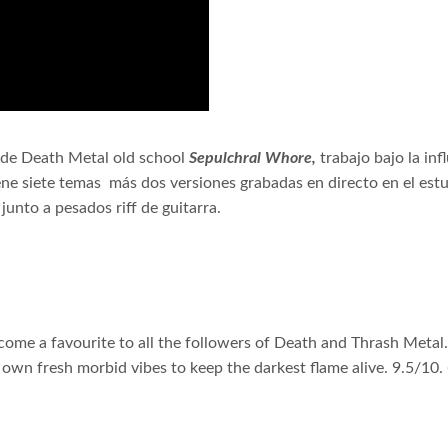
o de Death Metal old school
Sepulchral Whore,
trabajo bajo la in
ene siete temas
más dos versiones grabadas en directo en el est
unto a pesados riff de guitarra.
ecome a favourite to all the followers of Death and Thrash Metal
r own fresh morbid vibes to keep the darkest flame alive. 9.5/10.