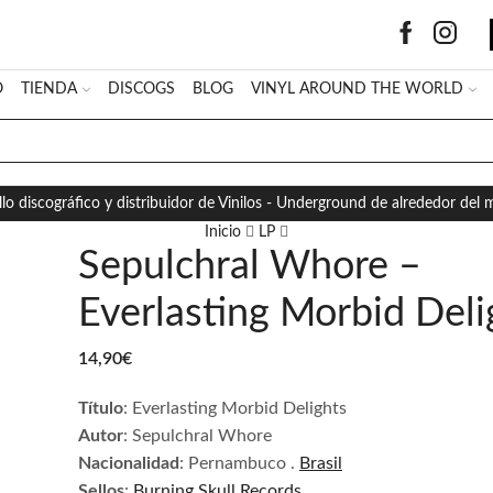
O
TIENDA
DISCOGS
BLOG
VINYL AROUND THE WORLD
SEARCH
INPUT
llo discográfico y distribuidor de Vinilos - Underground de alrededor del
Inicio
LP
Sepulchral Whore –
Everlasting Morbid Deli
14,90
€
Título
:
Everlasting Morbid Delight
s
Autor
:
Sepulchral Whore
Nacionalidad
:
Pernambuco
.
Brasil
Sellos
:
Burning Skull Records