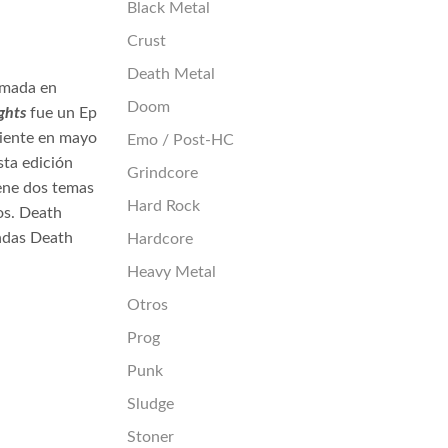
Black Metal
Crust
Death Metal
rmada en
Doom
ights
fue un Ep
diente en mayo
Emo / Post-HC
sta edición
Grindcore
ene dos temas
Hard Rock
os. Death
andas Death
Hardcore
Heavy Metal
Otros
Prog
Punk
Sludge
Stoner