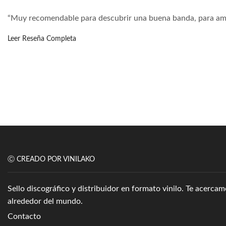
“Muy recomendable para descubrir una buena banda, para am
Leer Reseña Completa
Ⓒ CREADO POR VINILAKO
Sello discográfico y distribuidor en formato vinilo. Te acerc
alrededor del mundo.
Contacto