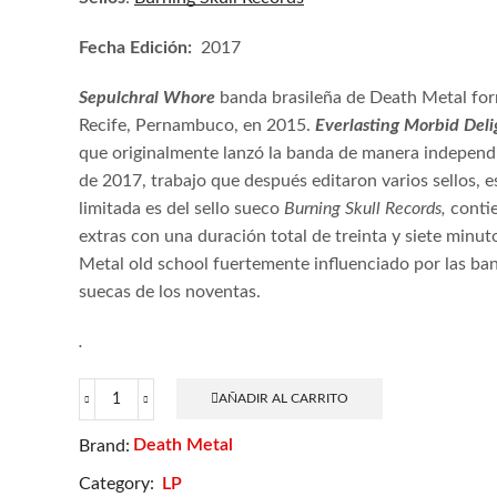
Fecha Edición:
2017
Sepulchral Whore
banda brasileña de Death Metal fo
Recife, Pernambuco, en 2015.
Everlasting Morbid Del
que originalmente lanzó la banda de manera indepen
de 2017, trabajo que después editaron varios sellos, e
limitada es del sello sueco
Burning Skull Records,
conti
extras con una duración total de treinta y siete minut
Metal old school fuertemente influenciado por las b
suecas de los noventas.
.
AÑADIR AL CARRITO
Sepulchral
Whore
Death Metal
Brand:
-
Everlasting
Category:
LP