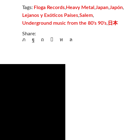
Floga Records
Heavy Metal
Japan
Japón
Tags:
,
,
,
,
Lejanos y Exóticos Países
Salem
,
,
Underground music from the 80's 90's
日本
,
Share: