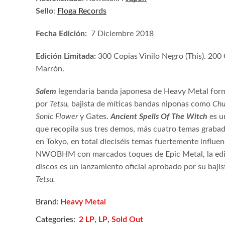
Sello
:
Floga
Records
Fecha Edición:
7 Diciembre 2018
Edición Limitada:
300 Copias Vinilo Negro (This). 200 
Marrón.
Salem
legendaria
banda japonesa de Heavy Metal for
por
Tetsu,
bajista de míticas bandas niponas como
Chu
Sonic Flower
y Gates.
Ancient Spells Of The Witch
es u
que recopila sus tres demos, más cuatro temas grabad
en Tokyo, en total dieciséis temas fuertemente influen
NWOBHM con marcados toques de Epic Metal, la edi
discos es un lanzamiento oficial aprobado por su baji
Tetsu.
Heavy Metal
Brand:
Categories:
2 LP
,
LP
,
Sold Out