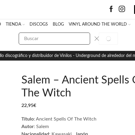
O
TIENDA
DISCOGS
BLOG
VINYL AROUND THE WORLD
SEARCH
SEARCH
INPUT
llo discográfico y distribuidor de Vinilos - Underground de alrededor del
Salem – Ancient Spells 
The Witch
22,95
€
Título
:
Ancient Spells Of The Witch
Autor
:
Salem
Nacionalidad
:
Kawasaki
.
Japón