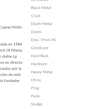
Black Metal
Crust
Death Metal
Copias Vinilo
Doom
Emo / Post-HC
mada en 1984
Grindcore
rch Of Misery,
Hard Rock
n doble Lp
os en directo
Hardcore
ciados por la
Heavy Metal
ción de este
Otros
sta fundador
Prog
Punk
Sludge