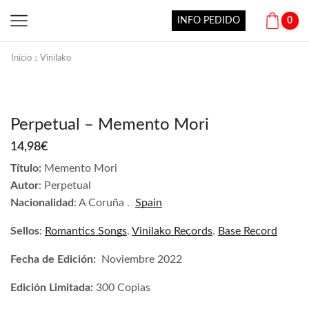
INFO PEDIDO
0
Inicio
Vinilako
Perpetual – Memento Mori
14,98
€
Título:
Memento Mori
Autor
: Perpetual
Nacionalidad
: A Coruña .
Spain
Sellos
:
Romantics Songs
.
Vinilako Records
.
Base Record
Fecha de Edición:
Noviembre 2022
Edición Limitada:
300 Copias