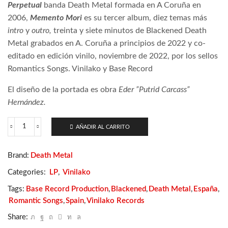
Perpetual
banda Death Metal formada en A Coruña en
2006,
Memento Mori
es su tercer album, diez temas más
intro
y
outro,
treinta y siete minutos
de Blackened Death
Metal grabados
en A. Coruña a principios de 2022 y co-
editado en edición vinilo, noviembre de 2022, por los sellos
Romantics Songs. Vinilako y Base Record
El diseño de la portada es obra
Eder ”Putrid Carcass”
Hernández.
AÑADIR AL CARRITO
Perpetual
-
Memento
Brand:
Death Metal
Mori
cantidad
Categories:
LP
,
Vinilako
Tags:
Base Record Production
,
Blackened
,
Death Metal
,
España
,
Romantic Songs
,
Spain
,
Vinilako Records
Share: