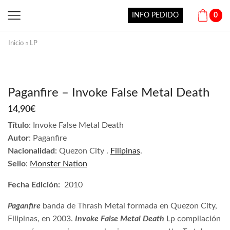
INFO PEDIDO
0
Inicio
LP
Paganfire – Invoke False Metal Death
14,90
€
Título
:
Invoke False Metal Death
Autor
: Paganfire
Nacionalidad
:
Quezon City
.
Filipinas
.
Sello
:
Monster Nation
Fecha Edición:
2010
Paganfire
banda de Thrash Metal formada en Quezon City,
Filipinas, en 2003.
Invoke False Metal Death
Lp compilación