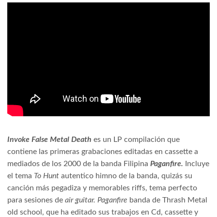
Invoke False Metal Death
es un LP compilación que
contiene las primeras grabaciones editadas en cassette a
mediados de los 2000 de la banda Filipina
Paganfire.
Incluye
el tema
To Hunt
autentico
himno de la banda, quizás su
canción más pegadiza y memorables riffs, tema perfecto
para sesiones de
air guitar. Paganfire
banda de Thrash Metal
old school, que ha editado sus trabajos en Cd, cassette y