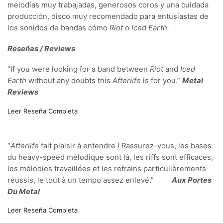
melodías muy trabajadas, generosos coros y una cuidada
producción, disco muy recomendado para entusiastas de
los sonidos de bandas cómo
Riot
o
Iced Earth.
Reseñas / Reviews
“If you were looking for a band between
Riot
and
Iced
Earth
without any doubts this
Afterlife
is for you.”
Metal
Reviews
Leer Reseña Completa
“
Afterlife
fait plaisir à entendre ! Rassurez-vous, les bases
du heavy-speed mélodique sont là, les riffs sont efficaces,
les mélodies travaillées et les refrains particulièrements
réussis, le tout à un tempo assez enlevé.”
Aux Portes
Du Metal
Leer Reseña Completa