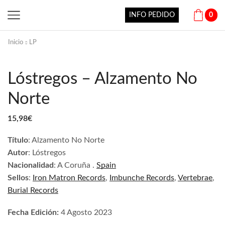
INFO PEDIDO
0
Inicio
LP
Lóstregos – Alzamento No
Norte
15,98
€
Título
: Alzamento No Norte
Autor
: Lóstregos
Nacionalidad
: A Coruña
.
Spain
Sellos
:
Iron Matron Records
,
Imbunche Records
,
Vertebrae
,
Burial Records
Fecha Edición:
4 Agosto
2023