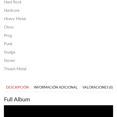
Hard Rock
Hardcore
Heavy Metal
Otros
Prog
Punk
Sludge
Stoner
Thrash Metal
DESCRIPCIÓN
INFORMACIÓN ADICIONAL
VALORACIONES (0)
Full Album