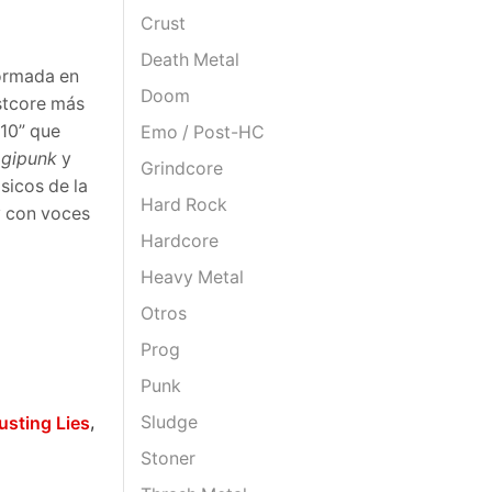
Crust
Death Metal
formada en
Doom
stcore más
 10” que
Emo / Post-HC
gipunk
y
Grindcore
sicos de la
Hard Rock
y con voces
Hardcore
Heavy Metal
Otros
Prog
Punk
Sludge
,
usting Lies
Stoner