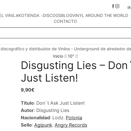
I
EL VINILAKO
TIENDA
DISCOGS
BLOG
VINYL AROUND THE WORLD
CONTACTO
Search
input
 discográfico y distribuidor de Vinilos - Underground de alrededor d
Inicio
10"
Disgusting Lies – Don
Just Listen!
9,90
€
Título
: Don´t Ask Just Listen!
Autor
: Disgusting Lies
Nacionalidad
: Lodz.
Polonia
Sello
:
Agipunk
.
Angry Records