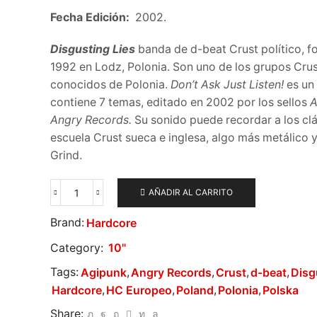
Fecha Edición:
2002.
Disgusting Lies
banda de d-beat Crust político, 
1992 en Lodz, Polonia. Son uno de los grupos Cru
conocidos de Polonia.
Don’t Ask Just Listen!
es un
contiene 7 temas, editado en 2002 por los sellos
A
Angry Records.
Su sonido puede recordar a los clá
escuela Crust sueca e inglesa, algo más metálico 
Grind.
AÑADIR AL CARRITO
Disgusting
Lies
Brand:
Hardcore
-
Don
Category:
10"
´t
Ask
Tags:
,
,
,
,
Agipunk
Angry Records
Crust
d-beat
Disg
Just
,
,
,
,
Hardcore
HC Europeo
Poland
Polonia
Polska
Listen!
cantidad
Share: