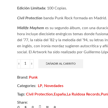
Edición Limitada:
100 Copias.
Civil Protection
banda Punk Rock formada en Madrid.
Midlife Mayhem
es su segundo álbum, con una duraci
hora incluye diecisiete enérgicos temas donde fusiona
del ’77, la rabia del ’82 y la melodía del ’94, su letras 
en inglés, con ironía mordaz sugieren autocrítica y afil
social. El Artwork ha sido realizado por Guillermo Lóp
AÑADIR AL CARRITO
Civil
Protection
-
Punk
Brand:
Midlife
Mayhem
Categories:
LP
,
Novedades
cantidad
Civil Protection
España
La Ruidosa Records
Pun
Tags:
,
,
,
Share: