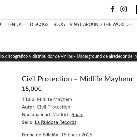
O
TIENDA
DISCOGS
BLOG
VINYL AROUND THE WORLD
SEARCH
INPUT
llo discográfico y distribuidor de Vinilos - Underground de alrededor del
Civil Protection – Midlife Mayhem
15,00
€
Título
: Midlife Mayhem
Autor
: Civil Protection
Nacionalidad
: Madrid .
Spain
Sello
:
La Ruidosa Records
Fecha de Edición:
15 Enero 2025