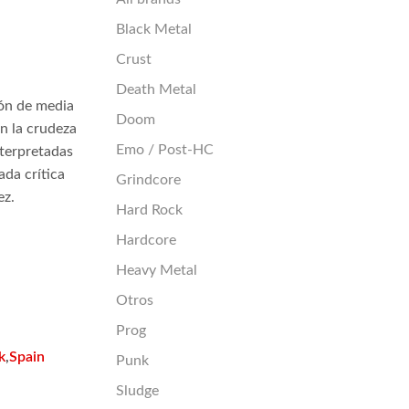
Black Metal
Crust
Death Metal
ón de media
Doom
n la crudeza
Emo / Post-HC
interpretadas
ada crítica
Grindcore
ez.
Hard Rock
Hardcore
Heavy Metal
Otros
Prog
k
Spain
,
Punk
Sludge