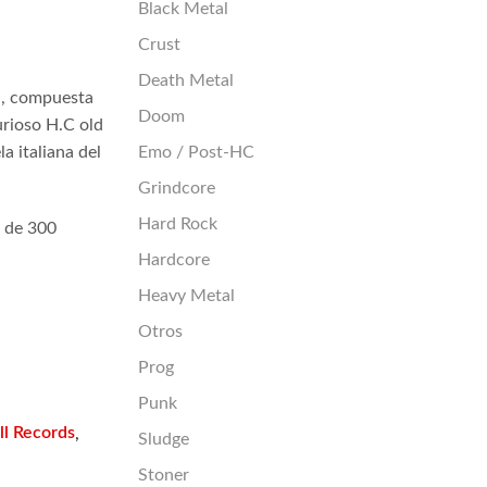
Black Metal
Crust
Death Metal
n, compuesta
Doom
urioso H.C old
Emo / Post-HC
a italiana del
Grindcore
Hard Rock
a de 300
Hardcore
Heavy Metal
Otros
Prog
Punk
l Records
,
Sludge
Stoner