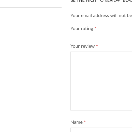
BE THE FIRST TO REVIEW “BLA
Your email address will not b
Your rating
*
Your review
*
Name
*