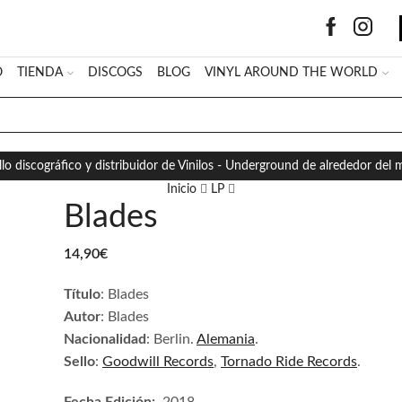
O
TIENDA
DISCOGS
BLOG
VINYL AROUND THE WORLD
SEARCH
INPUT
llo discográfico y distribuidor de Vinilos - Underground de alrededor del
Inicio
LP
Blades
14,90
€
Título
: Blades
Autor
: Blades
Nacionalidad
: Berlin.
Alemania
.
Sello
:
Goodwill Records
,
Tornado Ride Records
.