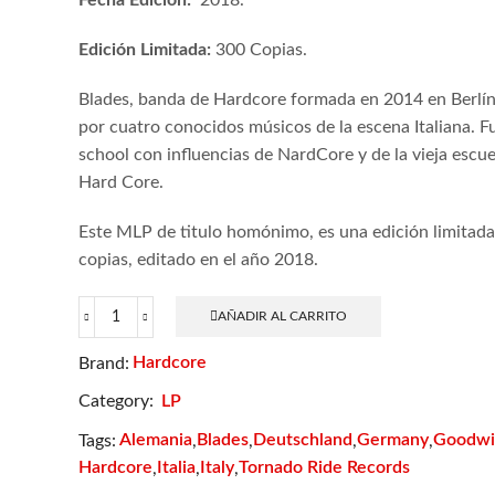
Fecha Edición:
2018.
Edición Limitada:
300 Copias.
Blades, banda de Hardcore formada en 2014 en Berlí
por cuatro conocidos músicos de la escena Italiana. F
school con influencias de NardCore y de la vieja escuel
Hard Core.
Este MLP de titulo homónimo, es una edición limitad
copias, editado en el año 2018.
AÑADIR AL CARRITO
Blades
cantidad
Hardcore
Brand:
Category:
LP
Alemania
Blades
Deutschland
Germany
Goodwil
Tags:
,
,
,
,
Hardcore
Italia
Italy
Tornado Ride Records
,
,
,