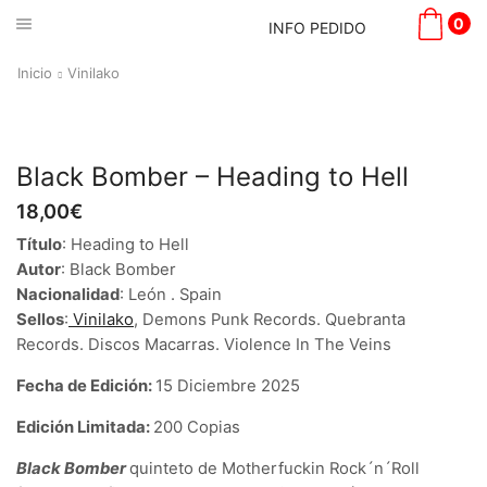
0
INFO PEDIDO
Inicio
Vinilako
Black Bomber – Heading to Hell
18,00
€
Título
: Heading to Hell
Autor
: Black Bomber
Nacionalidad
: León . Spain
Sellos
:
Vinilako
, Demons Punk Records. Quebranta
Records. Discos Macarras. Violence In The Veins
Fecha de Edición:
15 Diciembre 2025
Edición Limitada:
200 Copias
Black Bomber
quinteto de Motherfuckin Rock´n´Roll