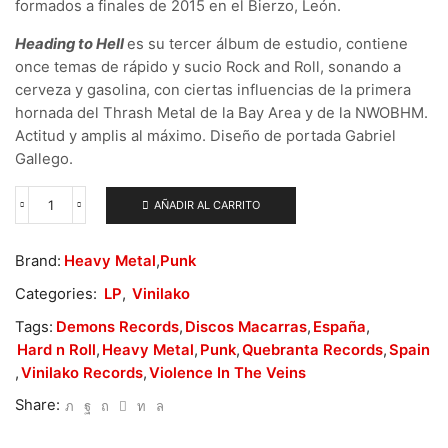
formados a finales de 2015 en el Bierzo, León.
Heading to Hell
es su tercer álbum de estudio, contiene
once temas de rápido y sucio Rock and Roll, sonando a
cerveza y gasolina,
con ciertas influencias de la primera
hornada del Thrash Metal de la Bay Area y de la NWOBHM.
Actitud y amplis al máximo. Diseño de portada Gabriel
Gallego.
AÑADIR AL CARRITO
Black
Bomber
–
Brand:
Heavy Metal
,
Punk
Heading
to
Categories:
LP
,
Vinilako
Hell
cantidad
Tags:
Demons Records
,
Discos Macarras
,
España
,
Hard n Roll
,
Heavy Metal
,
Punk
,
Quebranta Records
,
Spain
,
Vinilako Records
,
Violence In The Veins
Share: