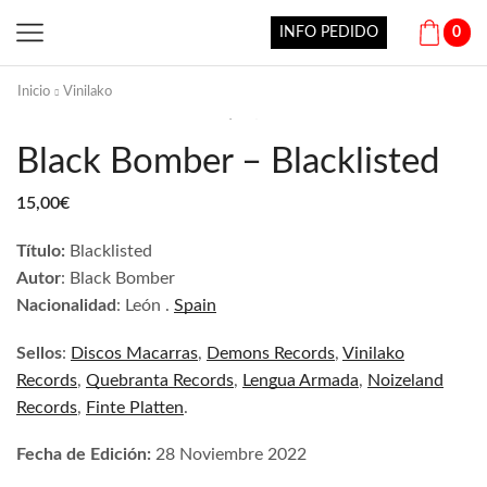
INFO PEDIDO
0
Inicio
Vinilako
Black Bomber – Blacklisted
15,00
€
Título:
Blacklisted
Autor
: Black Bomber
Nacionalidad
: León .
Spain
Sellos
:
Discos Macarras
,
Demons Records
,
Vinilako
Records
,
Quebranta Records
,
Lengua Armada
,
Noizeland
Records
,
Finte Platten
.
Fecha de Edición:
28 Noviembre 2022