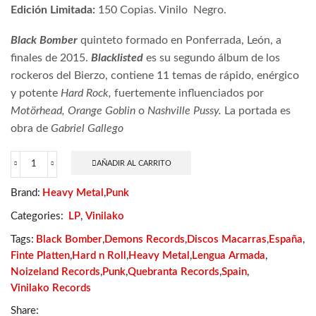
Edición Limitada:
150 Copias. Vinilo Negro.
Black Bomber
quinteto formado en Ponferrada, León, a
finales de 2015.
Blacklisted
es su segundo álbum de los
rockeros del Bierzo, contiene 11 temas de rápido, enérgico
y potente
Hard Rock,
fuertemente influenciados por
Motörhead,
Orange Goblin
o
Nashville Pussy.
La
portada es
obra de
Gabriel Gallego
AÑADIR AL CARRITO
Black
Bomber
Brand:
Heavy Metal
,
Punk
-
Blacklisted
Categories:
LP
,
Vinilako
cantidad
Tags:
Black Bomber
,
Demons Records
,
Discos Macarras
,
España
,
Finte Platten
,
Hard n Roll
,
Heavy Metal
,
Lengua Armada
,
Noizeland Records
,
Punk
,
Quebranta Records
,
Spain
,
Vinilako Records
Share: