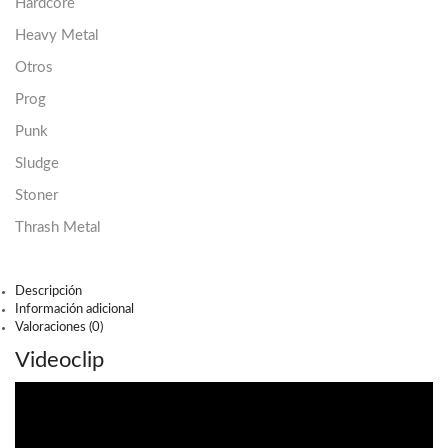
Hardcore
Heavy Metal
Otros
Prog
Punk
Sludge
Stoner
Thrash Metal
Descripción
Información adicional
Valoraciones (0)
Videoclip