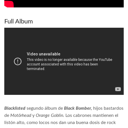
Full Album
Blacklisted
segundo álbum de
Black Bomber,
hijos bastardos
de
Motörhead
y
Orange Goblin.
Los cabrones mantienen el
listón alto, como locos nos dan una buena dosis de rock