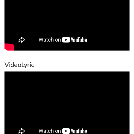
VideoLyric