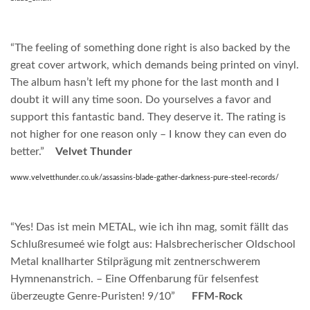
“The feeling of something done right is also backed by the
great cover artwork, which demands being printed on vinyl.
The album hasn’t left my phone for the last month and I
doubt it will any time soon. Do yourselves a favor and
support this fantastic band. They deserve it. The rating is
not higher for one reason only – I know they can even do
better.”
Velvet Thunder
www.velvetthunder.co.uk/assassins-blade-gather-darkness-pure-steel-records/
“Yes! Das ist mein METAL, wie ich ihn mag, somit fällt das
Schlußresumeé wie folgt aus: Halsbrecherischer Oldschool
Metal knallharter Stilprägung mit zentnerschwerem
Hymnenanstrich. – Eine Offenbarung für felsenfest
überzeugte Genre-Puristen! 9/10”
FFM-Rock