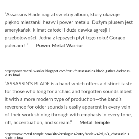
“Assassins Blade nagrał świetny album, który ukazuje
piękno mieszanki heavy i power metalu. Dużym plusem jest
amerykański klimat całości i duża dawka agresji i
przebojowości. Jedna z lepszych płyt tego roku! Gorąco
polecam ! “
Power Metal Warrior
http://powermetal-warrior.blogspot.com/2019/10/assassins-blade-gather-darkness-
2019.html
“ASSASSIN’S BLADE is a band which offers a distinct taste
for those who long for archaic and forgotten sounds albeit
it with a more modern type of production—the band’s
reverence for older sounds is easily apparent in every vein
of their work shining through with emphasis in every tone,
riff, accentuation, and scream.”
Metal Temple
http://www.metal-temple.com/site/catalogues/entry/reviews/cd_3/a_2/assassin-s-
blade_3.htm