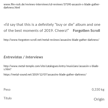
www.ffm-rock.de/reviews-interviews/cd-reviews/37190-assassin-s-blade-gather-
darkness.html
«I’d say that this is a definitely “buy or die” album and one
of the best moments of 2019. Cheerz!”
Forgotten Scroll
http://www.forgotten-scroll.net/metal-reviews/assassins-blade-gather-darkness/
Entrevistas / Interviews
http://www.metal-temple.com/site/catalogues/entry/musicians/assassin-s-blade-
s.htm?
https://metal-sound.net/2019/12/07/assassins-blade-gather-darkness/
Peso
0,330 kg
Título
Origin