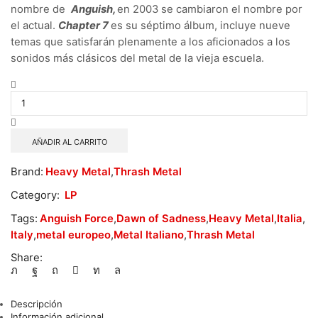
nombre de
Anguish,
en 2003 se cambiaron el nombre por
el actual.
Chapter 7
es su séptimo álbum, incluye nueve
temas que satisfarán plenamente a los aficionados a los
sonidos más clásicos del metal de la vieja escuela.
Anguish
Force
–
Chapter
7
AÑADIR AL CARRITO
cantidad
Brand:
Heavy Metal
,
Thrash Metal
Category:
LP
Tags:
Anguish Force
,
Dawn of Sadness
,
Heavy Metal
,
Italia
,
Italy
,
metal europeo
,
Metal Italiano
,
Thrash Metal
Share:
Descripción
Información adicional