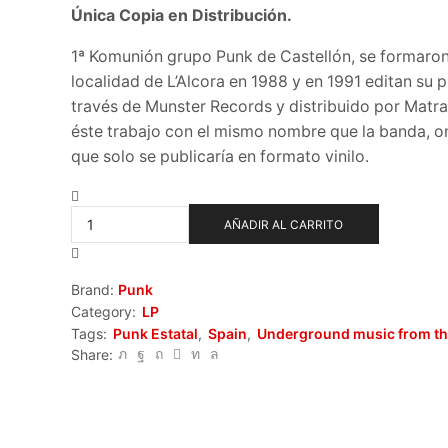
Única Copia en Distribución.
1ª Komunión grupo Punk de Castellón, se formaron
localidad de L’Alcora en 1988 y en 1991 editan su p
través de Munster Records y distribuido por Matra
éste trabajo con el mismo nombre que la banda, 
que solo se publicaría en formato vinilo.
1ª
Komunion
AÑADIR AL CARRITO
cantidad
Brand:
Punk
Category:
LP
Tags:
Punk Estatal
,
Spain
,
Underground music from the
Share: