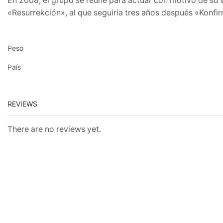
En 2008, el grupo se reúne para actuar con motivo de su v
«Resurrekción», al que seguiría tres años después «Konfirm
Peso
País
REVIEWS
There are no reviews yet.