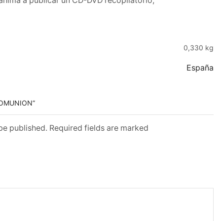
 anima a publicar un CD-DVD recopilatorio,
0,330 kg
España
 KOMUNION”
 be published. Required fields are marked