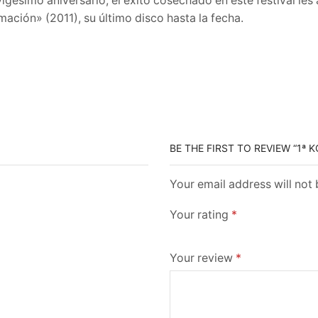
igésimo aniversario; el éxito cosechado en este festival les
ación» (2011), su último disco hasta la fecha.
BE THE FIRST TO REVIEW “1ª
Your email address will not
Your rating
*
Your review
*