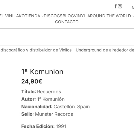
I
EL VINILAKO
TIENDA
DISCOGS
BLOG
VINYL AROUND THE WORLD
CONTACTO
Search
input
 discográfico y distribuidor de Vinilos - Underground de alrededor d
1ª Komunion
24,90
€
Título
: Recuerdos
Autor
: 1ª Komunión
Nacionalidad
: Castellón. Spain
Sello
: Munster Records
Fecha Edición:
1991