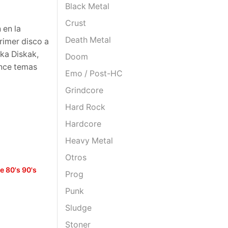
Black Metal
Crust
 en la
Death Metal
rimer disco a
ka Diskak,
Doom
once temas
Emo / Post-HC
Grindcore
Hard Rock
Hardcore
Heavy Metal
Otros
 80's 90's
Prog
Punk
Sludge
Stoner