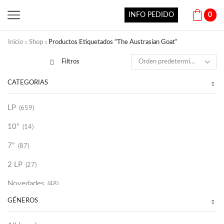
INFO PEDIDO
0
Inicio
Shop
Productos Etiquetados “The Austrasian Goat”
Filtros
CATEGORÍAS
LP
(659)
10"
(14)
7"
(87)
2 LP
(27)
Novedades
(48)
GÉNEROS
Vinilako
(34)
Sold Out
(256)