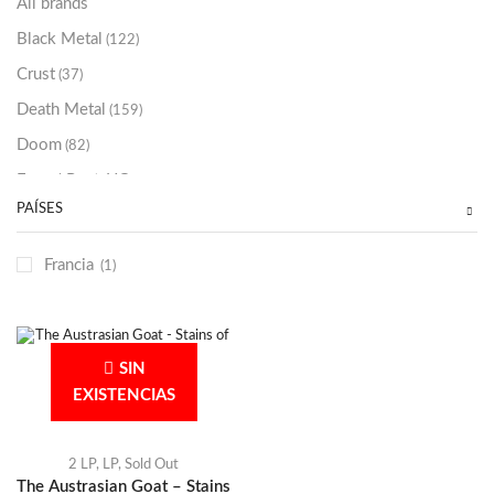
All brands
Black Metal
(122)
Crust
(37)
Death Metal
(159)
Doom
(82)
Emo / Post-HC
(21)
PAÍSES
Grindcore
(85)
Hard Rock
(48)
Francia
(1)
Hardcore
(153)
Heavy Metal
(91)
Otros
(38)
SIN
Prog
(25)
EXISTENCIAS
Punk
(146)
Sludge
(35)
2 LP
,
LP
,
Sold Out
The Austrasian Goat – Stains