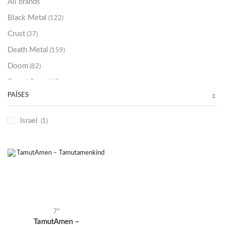
All brands
Black Metal
(122)
Crust
(37)
Death Metal
(159)
Doom
(82)
Emo / Post-HC
(21)
PAÍSES
Grindcore
(85)
Hard Rock
(48)
Israel
(1)
Hardcore
(153)
Heavy Metal
(91)
Otros
(38)
Prog
(25)
Punk
(146)
Sludge
(35)
7"
TamutAmen –