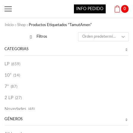
INFO PEDIDO
0
Inicio
Shop
Productos Etiquetados “TamutAmen”
Filtros
CATEGORÍAS
LP
(659)
10"
(14)
7"
(87)
2 LP
(27)
Novedades
(48)
GÉNEROS
Vinilako
(34)
Sold Out
(256)