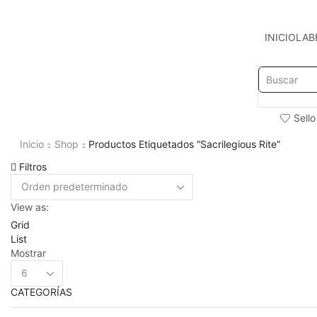
INICIO
LAB
Sello
Inicio
Shop
Productos Etiquetados “Sacrilegious Rite”
Filtros
View as:
Grid
List
Mostrar
Products
per
CATEGORÍAS
page