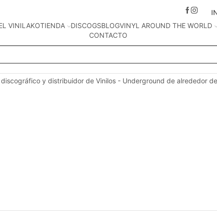
I
EL VINILAKO
TIENDA
DISCOGS
BLOG
VINYL AROUND THE WORLD
CONTACTO
Search
input
 discográfico y distribuidor de Vinilos - Underground de alrededor d