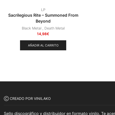
LP
Sacrilegious Rite – Summoned From
Beyond
Black Metal
,
Death Metal
14,98
€
AÑADIR AL CARRITO
Ⓒ CREADO POR VINILAKO
Sello discográfico y distribuidor en formato vinilo. Te a