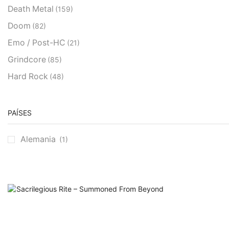
Death Metal
(159)
Doom
(82)
Emo / Post-HC
(21)
Grindcore
(85)
Hard Rock
(48)
Hardcore
(153)
Heavy Metal
(91)
PAÍSES
Otros
(38)
Alemania
(1)
Prog
(25)
Punk
(146)
Sludge
(35)
Stoner
(22)
Thrash Metal
(108)