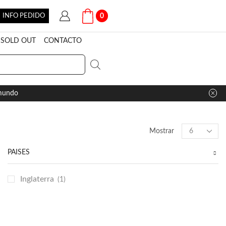
INFO PEDIDO
0
SOLD OUT
CONTACTO
 mundo
Products
Mostrar
per
page
PAÍSES
Inglaterra
(1)