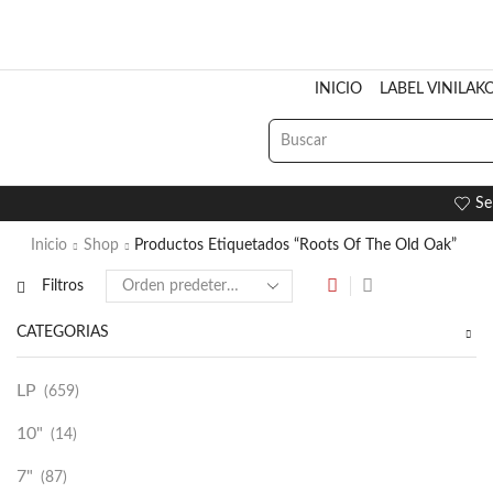
INICIO
LABEL VINILAK
Se
Inicio
Shop
Productos Etiquetados “Roots Of The Old Oak”
Filtros
CATEGORÍAS
LP
(659)
10"
(14)
7"
(87)