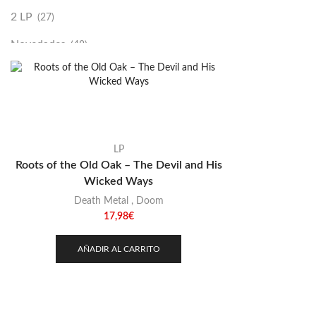
2 LP
(27)
Novedades
(48)
Vinilako
(34)
Sold Out
(256)
LP
Roots of the Old Oak – The Devil and His
Wicked Ways
Death Metal
,
Doom
17,98
€
AÑADIR AL CARRITO