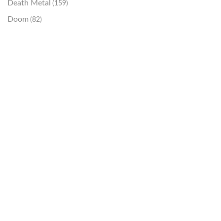
Death Metal
(159)
Doom
(82)
Emo / Post-HC
(21)
Grindcore
(85)
Hard Rock
(48)
Hardcore
(153)
Heavy Metal
(91)
Otros
(38)
Prog
(25)
Punk
(146)
Sludge
(35)
Stoner
(22)
Thrash Metal
(108)