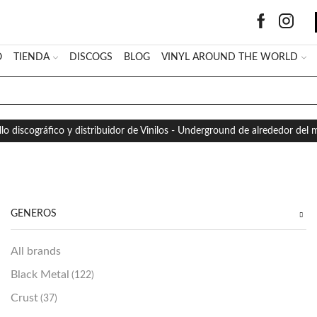
O
TIENDA
DISCOGS
BLOG
VINYL AROUND THE WORLD
SEARCH
INPUT
llo discográfico y distribuidor de Vinilos - Underground de alrededor del
GÉNEROS
All brands
Black Metal
(122)
Crust
(37)