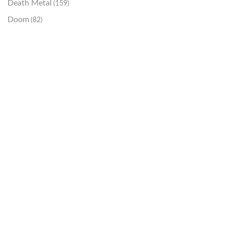
Death Metal
(159)
Doom
(82)
Emo / Post-HC
(21)
Grindcore
(85)
Hard Rock
(48)
Hardcore
(153)
Heavy Metal
(91)
Otros
(38)
Prog
(25)
Punk
(146)
Sludge
(35)
Stoner
(22)
Thrash Metal
(108)