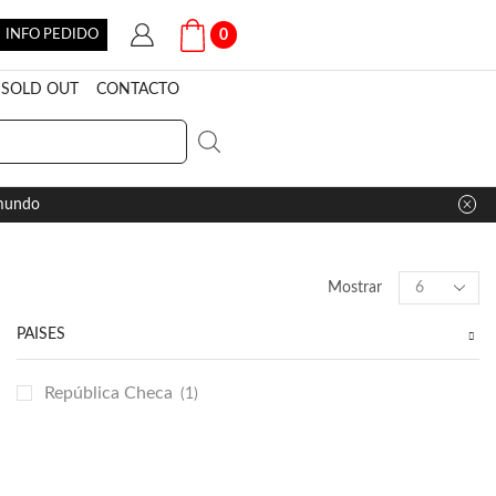
INFO PEDIDO
0
SOLD OUT
CONTACTO
 mundo
Products
Mostrar
per
page
PAÍSES
República Checa
(1)