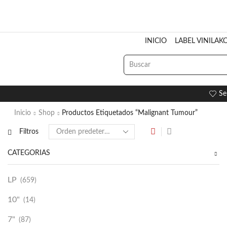
INICIO
LABEL VINILAK
Se
Inicio
Shop
Productos Etiquetados “Malignant Tumour”
Filtros
CATEGORÍAS
LP
(659)
10"
(14)
7"
(87)