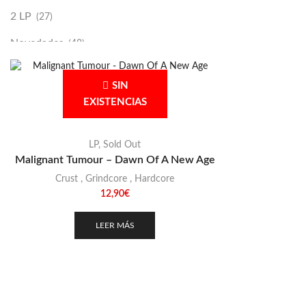
2 LP
(27)
Novedades
(48)
Vinilako
(34)
SIN
Sold Out
(256)
EXISTENCIAS
LP
,
Sold Out
Malignant Tumour – Dawn Of A New Age
Crust
,
Grindcore
,
Hardcore
12,90
€
LEER MÁS