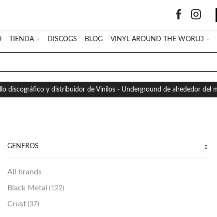
O
TIENDA
DISCOGS
BLOG
VINYL AROUND THE WORLD
SEARCH
INPUT
llo discográfico y distribuidor de Vinilos - Underground de alrededor del
GÉNEROS
All brands
Black Metal
(122)
Crust
(37)