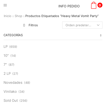
0
INFO PEDIDO
Inicio
Shop
Productos Etiquetados “Heavy Metal Vomit Party”
Filtros
CATEGORÍAS
LP
(659)
10"
(14)
7"
(87)
2 LP
(27)
Novedades
(48)
Vinilako
(34)
Sold Out
(256)