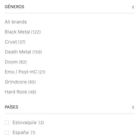
GÉNEROS
All brands
Black Metal
(122)
Crust
(37)
Death Metal
(159)
Doom
(82)
Emo / Post-HC
(21)
Grindcore
(85)
Hard Rock
(48)
Hardcore
(153)
PAÍSES
Heavy Metal
(91)
Otros
(38)
Eslovaquia
(3)
Prog
(25)
España
(1)