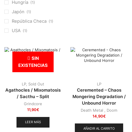
Punk
(146)
Hungría
(1)
Sludge
(35)
Japón
(1)
Stoner
(22)
República Checa
(1)
Thrash Metal
(108)
USA
(1)
SIN
EXISTENCIAS
LP
,
Sold Out
LP
Agathocles / Mixomatosis
Ceremented – Chaos
/ Sacthu – Split
Mongering Degradation /
Unbound Horror
Grindcore
11,90
€
Death Metal
,
Doom
14,90
€
LEER MÁS
AÑADIR AL CARRITO