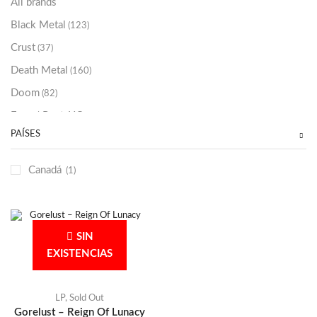
All brands
Black Metal
(123)
Crust
(37)
Death Metal
(160)
Doom
(82)
Emo / Post-HC
(21)
PAÍSES
Grindcore
(85)
Hard Rock
(48)
Canadá
(1)
Hardcore
(153)
Heavy Metal
(91)
Otros
(38)
SIN
Prog
(25)
EXISTENCIAS
Punk
(146)
Sludge
(35)
LP
,
Sold Out
Gorelust – Reign Of Lunacy