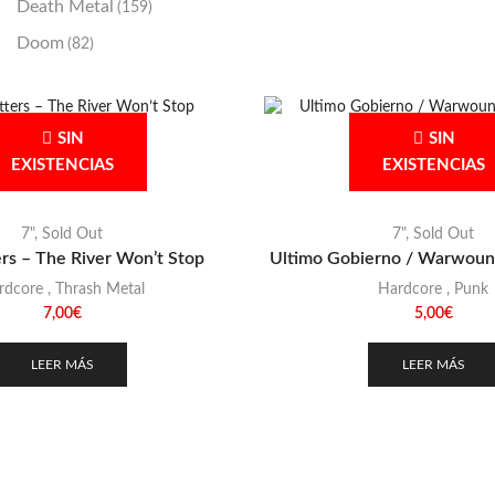
Death Metal
(159)
Doom
(82)
Emo / Post-HC
(21)
Grindcore
(85)
SIN
SIN
Hard Rock
(48)
EXISTENCIAS
EXISTENCIAS
Hardcore
(153)
Heavy Metal
(91)
7"
,
Sold Out
7"
,
Sold Out
ers – The River Won’t Stop
Ultimo Gobierno / Warwoun
Otros
(38)
rdcore
,
Thrash Metal
Hardcore
,
Punk
Prog
(25)
7,00
€
5,00
€
Punk
(146)
LEER MÁS
LEER MÁS
Sludge
(35)
Stoner
(22)
Thrash Metal
(108)