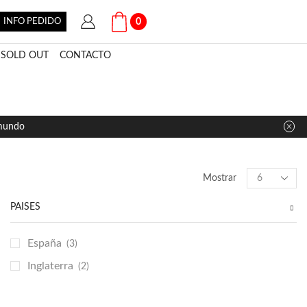
INFO PEDIDO
0
SOLD OUT
CONTACTO
 mundo
Products
Mostrar
per
page
PAÍSES
España
(3)
Inglaterra
(2)