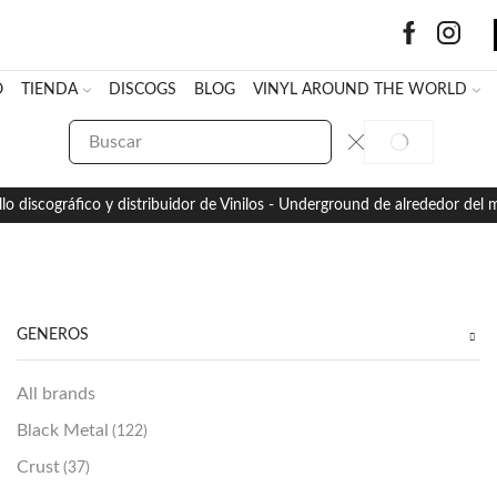
O
TIENDA
DISCOGS
BLOG
VINYL AROUND THE WORLD
SEARCH
SEARCH
INPUT
llo discográfico y distribuidor de Vinilos - Underground de alrededor del
GÉNEROS
All brands
Black Metal
(122)
Crust
(37)