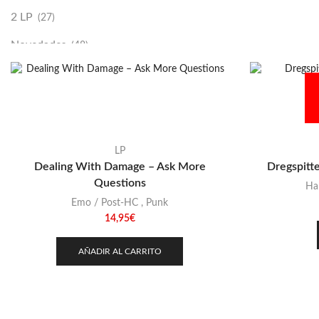
2 LP
(27)
Novedades
(48)
Vinilako
(34)
Sold Out
(256)
LP
Dealing With Damage – Ask More
Dregspitt
Questions
Ha
Emo / Post-HC
,
Punk
14,95
€
AÑADIR AL CARRITO