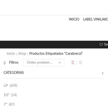
INICIO
LABEL VINILAK
Se
Inicio
Shop
Productos Etiquetados “Carabrecol”
Filtros
CATEGORÍAS
LP
(659)
10"
(14)
7"
(87)