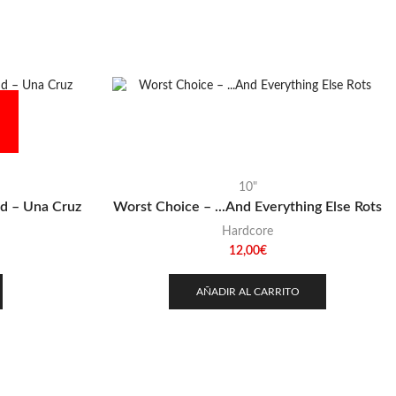
10"
d – Una Cruz
Worst Choice – .​.​.​And Everything Else Rots
Hardcore
12,00
€
AÑADIR AL CARRITO