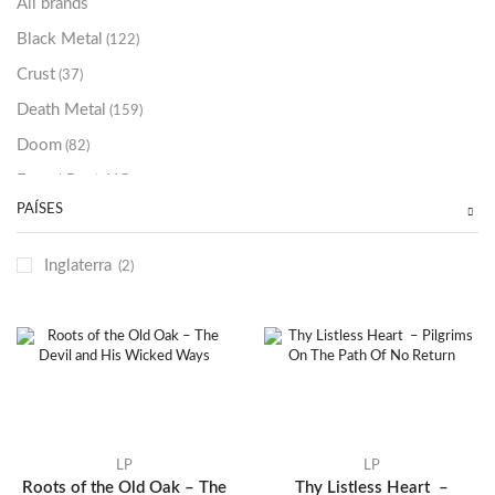
All brands
Black Metal
(122)
Crust
(37)
Death Metal
(159)
Doom
(82)
Emo / Post-HC
(21)
PAÍSES
Grindcore
(85)
Hard Rock
(48)
Inglaterra
(2)
Hardcore
(153)
Heavy Metal
(91)
Otros
(38)
Prog
(25)
Punk
(146)
Sludge
(35)
LP
LP
Roots of the Old Oak – The
Thy Listless Heart –