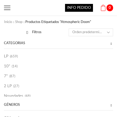
INFO PEDIDO
0
Inicio
Shop
Productos Etiquetados “Atmospheric Doom”
Filtros
CATEGORÍAS
LP
(659)
10"
(14)
7"
(87)
2 LP
(27)
Novedades
(48)
GÉNEROS
Vinilako
(34)
Sold Out
(256)