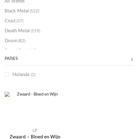
All brands
Black Metal
(122)
Crust
(37)
Death Metal
(159)
Doom
(82)
Emo / Post-HC
(21)
PAÍSES
Grindcore
(85)
Hard Rock
(48)
Holanda
(1)
Hardcore
(153)
Heavy Metal
(91)
Otros
(38)
Prog
(25)
Punk
(146)
Sludge
(35)
LP
Zwaard – Bloed en Wijn