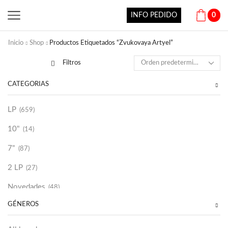
INFO PEDIDO
0
Inicio
Shop
Productos Etiquetados “Zvukovaya Artyel”
Filtros
CATEGORÍAS
LP
(659)
10"
(14)
7"
(87)
2 LP
(27)
Novedades
(48)
GÉNEROS
Vinilako
(34)
Sold Out
(256)