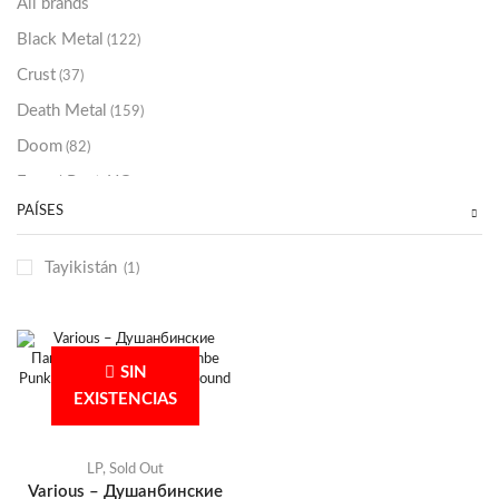
All brands
Black Metal
(122)
Crust
(37)
Death Metal
(159)
Doom
(82)
Emo / Post-HC
(21)
PAÍSES
Grindcore
(85)
Hard Rock
(48)
Tayikistán
(1)
Hardcore
(153)
Heavy Metal
(91)
Otros
(38)
SIN
Prog
(25)
EXISTENCIAS
Punk
(146)
Sludge
(35)
LP
,
Sold Out
Various – Душанбинские