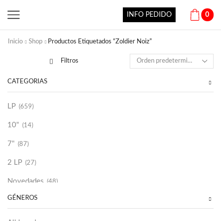
INFO PEDIDO
0
Inicio
Shop
Productos Etiquetados “Zoldier Noiz”
Filtros
CATEGORÍAS
LP
(659)
10"
(14)
7"
(87)
2 LP
(27)
Novedades
(48)
GÉNEROS
Vinilako
(34)
Sold Out
(256)