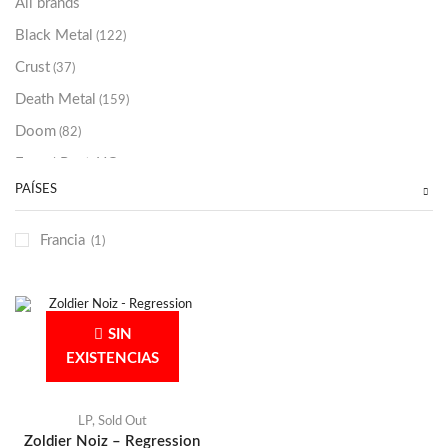
All brands
Black Metal
(122)
Crust
(37)
Death Metal
(159)
Doom
(82)
Emo / Post-HC
(21)
PAÍSES
Grindcore
(85)
Hard Rock
(48)
Francia
(1)
Hardcore
(153)
Heavy Metal
(91)
Otros
(38)
SIN
Prog
(25)
EXISTENCIAS
Punk
(146)
Sludge
(35)
LP
,
Sold Out
Zoldier Noiz – Regression