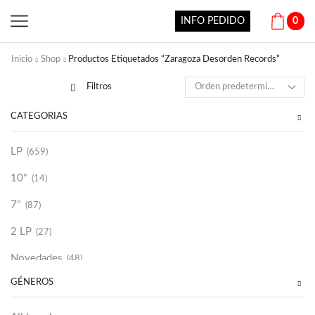
INFO PEDIDO
0
Inicio
Shop
Productos Etiquetados “Zaragoza Desorden Records”
Filtros
CATEGORÍAS
LP
(659)
10"
(14)
7"
(87)
2 LP
(27)
Novedades
(48)
GÉNEROS
Vinilako
(34)
Sold Out
(256)