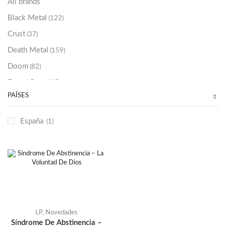
All brands
Black Metal
(122)
Crust
(37)
Death Metal
(159)
Doom
(82)
Emo / Post-HC
(21)
PAÍSES
Grindcore
(85)
Hard Rock
(48)
España
(1)
Hardcore
(153)
Heavy Metal
(91)
Otros
(38)
Prog
(25)
Punk
(146)
Sludge
(35)
LP
,
Novedades
Síndrome De Abstinencia –