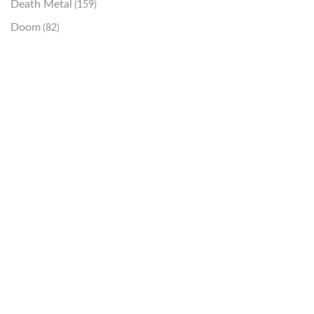
Death Metal
(159)
Doom
(82)
Emo / Post-HC
(21)
Grindcore
(85)
Hard Rock
(48)
Hardcore
(153)
Heavy Metal
(91)
Otros
(38)
Prog
(25)
Punk
(146)
Sludge
(35)
Stoner
(22)
Thrash Metal
(108)