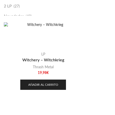
2 LP
(27)
Novedades
(48)
Vinilako
(34)
Sold Out
(256)
LP
Witchery – Witchkrieg
Thrash Metal
19,98
€
AÑADIR AL CARRITO