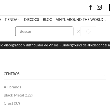
O
TIENDA
DISCOGS
BLOG
VINYL AROUND THE WORLD
SEARCH
SEARCH
INPUT
llo discográfico y distribuidor de Vinilos - Underground de alrededor del
GÉNEROS
All brands
Black Metal
(122)
Crust
(37)