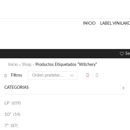
INICIO
LABEL VINILAK
Se
Inicio
Shop
Productos Etiquetados “Witchery”
Filtros
CATEGORÍAS
LP
(659)
10"
(14)
7"
(87)