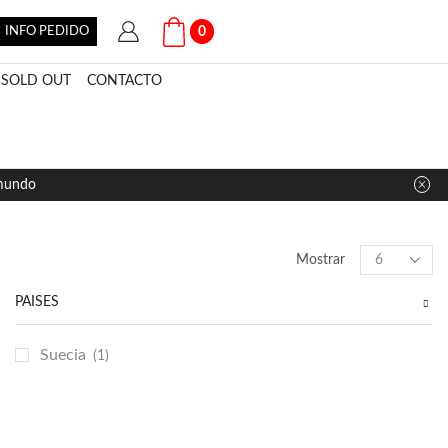
INFO PEDIDO
0
SOLD OUT
CONTACTO
 mundo
Products
Mostrar
per
page
PAÍSES
Suecia
(1)