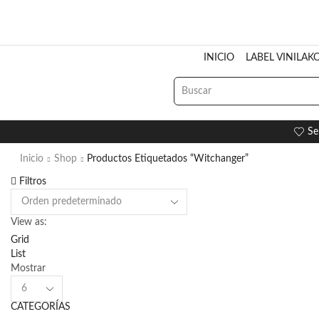
INICIO
LABEL VINILAK
Se
Inicio
Shop
Productos Etiquetados “Witchanger”
Filtros
View as:
Grid
List
Mostrar
Products
per
CATEGORÍAS
page