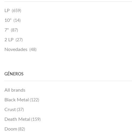
LP
(659)
10"
(14)
7"
(87)
2 LP
(27)
Novedades
(48)
Vinilako
(34)
Sold Out
(256)
GÉNEROS
All brands
Black Metal
(122)
Crust
(37)
Death Metal
(159)
Doom
(82)