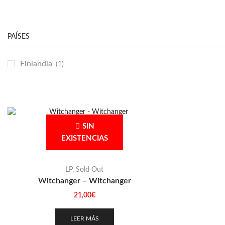
Emo / Post-HC
(21)
Grindcore
(85)
PAÍSES
Hard Rock
(48)
Hardcore
(153)
Finlandia
(1)
Heavy Metal
(91)
Otros
(38)
Prog
(25)
SIN
Punk
(146)
EXISTENCIAS
Sludge
(35)
Stoner
(22)
LP
,
Sold Out
Thrash Metal
(108)
Witchanger – Witchanger
21,00
€
LEER MÁS