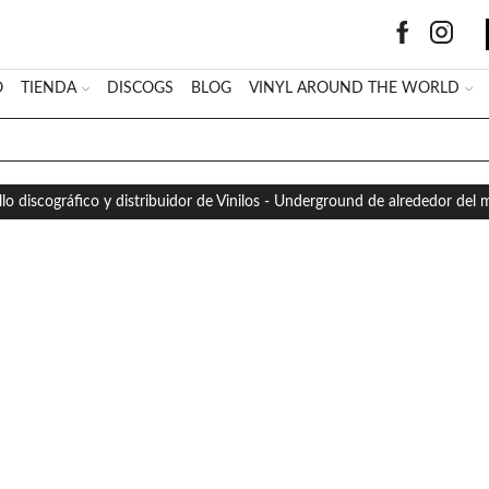
O
TIENDA
DISCOGS
BLOG
VINYL AROUND THE WORLD
SEARCH
INPUT
llo discográfico y distribuidor de Vinilos - Underground de alrededor del