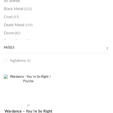
All brands
Black Metal
(122)
Crust
(37)
Death Metal
(159)
Doom
(82)
Emo / Post-HC
(21)
PAÍSES
Grindcore
(85)
Hard Rock
(48)
Inglaterra
(1)
Hardcore
(153)
Heavy Metal
(91)
Otros
(38)
Prog
(25)
Punk
(146)
Sludge
(35)
7"
Wardance – You´re So Right