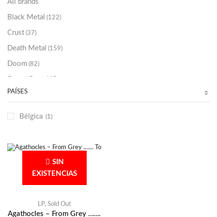
All brands
Black Metal
(122)
Crust
(37)
Death Metal
(159)
Doom
(82)
Emo / Post-HC
(21)
PAÍSES
Grindcore
(85)
Hard Rock
(48)
Bélgica
(1)
Hardcore
(153)
Heavy Metal
(91)
Otros
(38)
SIN
Prog
(25)
EXISTENCIAS
Punk
(146)
Sludge
(35)
LP
,
Sold Out
Agathocles – From Grey …….