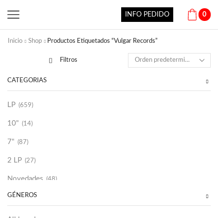
INFO PEDIDO
0
Inicio
Shop
Productos Etiquetados “Vulgar Records”
Filtros
CATEGORÍAS
LP
(659)
10"
(14)
7"
(87)
2 LP
(27)
Novedades
(48)
GÉNEROS
Vinilako
(34)
Sold Out
(256)