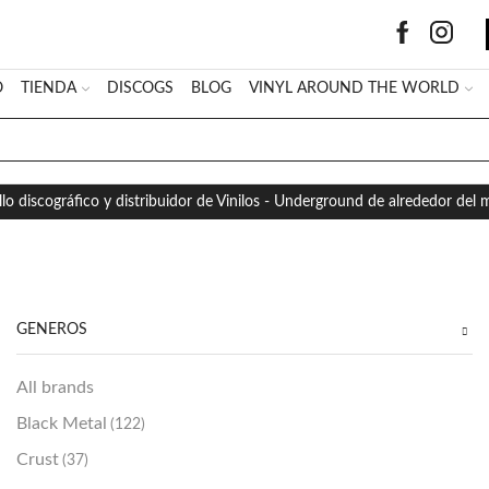
O
TIENDA
DISCOGS
BLOG
VINYL AROUND THE WORLD
SEARCH
INPUT
llo discográfico y distribuidor de Vinilos - Underground de alrededor del
GÉNEROS
All brands
Black Metal
(122)
Crust
(37)