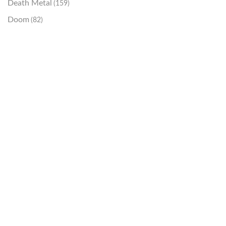
Death Metal
(159)
Doom
(82)
Emo / Post-HC
(21)
Grindcore
(85)
Hard Rock
(48)
Hardcore
(153)
Heavy Metal
(91)
Otros
(38)
Prog
(25)
Punk
(146)
Sludge
(35)
Stoner
(22)
Thrash Metal
(108)