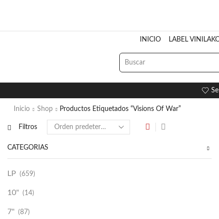
INICIO
LABEL VINILAK
Se
Inicio
Shop
Productos Etiquetados “Visions Of War”
Filtros
CATEGORÍAS
LP
(659)
10"
(14)
7"
(87)