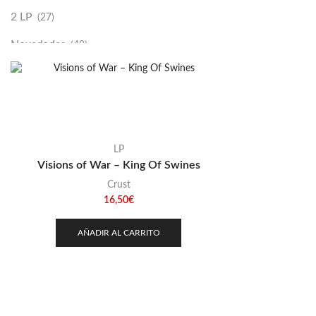
2 LP
(27)
Novedades
(48)
Vinilako
(34)
Sold Out
(256)
LP
Visions of War – King Of Swines
Crust
16,50
€
AÑADIR AL CARRITO