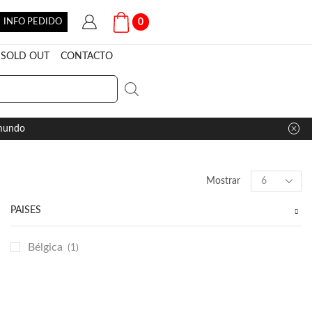
INFO PEDIDO
0
SOLD OUT
CONTACTO
 mundo
Products
Mostrar
per
page
PAÍSES
Bélgica
(1)