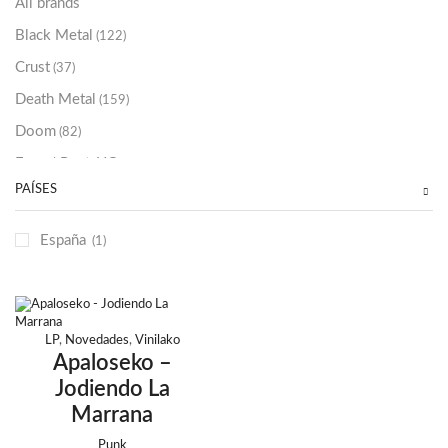
All brands
Black Metal
(122)
Crust
(37)
Death Metal
(159)
Doom
(82)
Emo / Post-HC
(21)
PAÍSES
Grindcore
(85)
Hard Rock
(48)
España
(1)
Hardcore
(153)
Heavy Metal
(91)
Otros
(38)
LP
,
Novedades
,
Vinilako
Prog
(25)
Apaloseko –
Jodiendo La
Punk
(146)
Marrana
Sludge
(35)
Punk