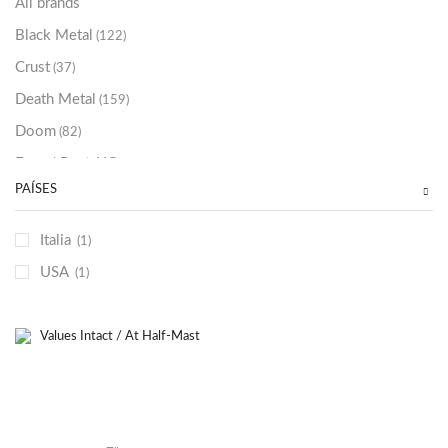
All brands
Black Metal
(122)
Crust
(37)
Death Metal
(159)
Doom
(82)
Emo / Post-HC
(21)
PAÍSES
Grindcore
(85)
Hard Rock
(48)
Italia
(1)
Hardcore
(153)
USA
(1)
Heavy Metal
(91)
Otros
(38)
Prog
(25)
Punk
(146)
Sludge
(35)