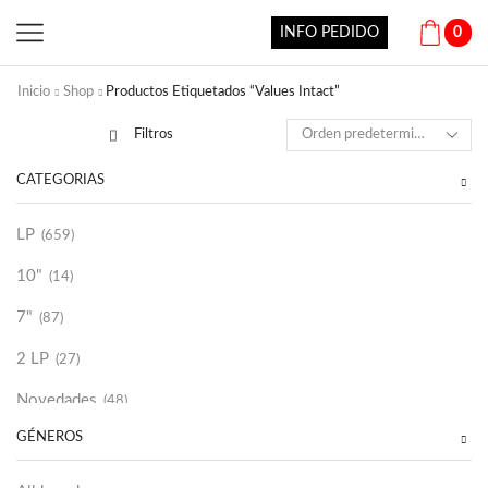
INFO PEDIDO
0
Inicio
Shop
Productos Etiquetados “Values Intact”
Filtros
CATEGORÍAS
LP
(659)
10"
(14)
7"
(87)
2 LP
(27)
Novedades
(48)
GÉNEROS
Vinilako
(34)
Sold Out
(256)