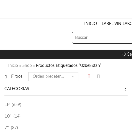
INICIO
LABEL VINILAK
Se
Inicio
Shop
Productos Etiquetados “Uzbekistan”
Filtros
CATEGORÍAS
LP
(659)
10"
(14)
7"
(87)