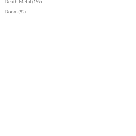
Death Metal
(159)
Doom
(82)
Emo / Post-HC
(21)
Grindcore
(85)
Hard Rock
(48)
Hardcore
(153)
Heavy Metal
(91)
Otros
(38)
Prog
(25)
Punk
(146)
Sludge
(35)
Stoner
(22)
Thrash Metal
(108)