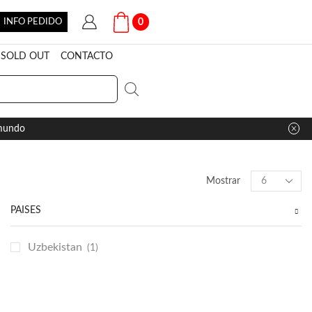
INFO PEDIDO
0
SOLD OUT
CONTACTO
 mundo
Products
Mostrar
per
page
PAÍSES
Uzbekistan
(1)