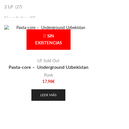
2 LP
(27)
Novedades
(48)
Vinilako
(34)
SIN
Sold Out
(256)
EXISTENCIAS
LP
,
Sold Out
Paxta-core – Underground Uzbekistan
Punk
17,98
€
LEER MÁS