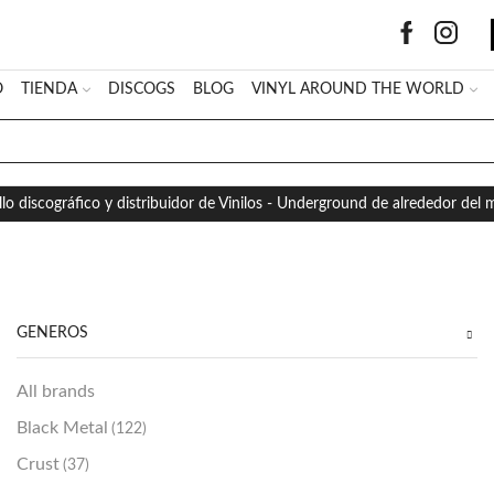
O
TIENDA
DISCOGS
BLOG
VINYL AROUND THE WORLD
SEARCH
INPUT
llo discográfico y distribuidor de Vinilos - Underground de alrededor del
GÉNEROS
All brands
Black Metal
(122)
Crust
(37)