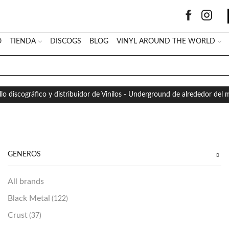
O
TIENDA
DISCOGS
BLOG
VINYL AROUND THE WORLD
SEARCH
INPUT
llo discográfico y distribuidor de Vinilos - Underground de alrededor del
GÉNEROS
All brands
Black Metal
(122)
Crust
(37)