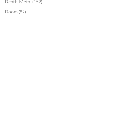
Death Metal
(159)
Doom
(82)
Emo / Post-HC
(21)
Grindcore
(85)
Hard Rock
(48)
Hardcore
(153)
Heavy Metal
(91)
Otros
(38)
Prog
(25)
Punk
(146)
Sludge
(35)
Stoner
(22)
Thrash Metal
(108)