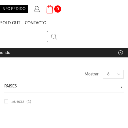
INFO PEDIDO
0
SOLD OUT
CONTACTO
 mundo
Products
Mostrar
per
page
PAÍSES
Suecia
(1)