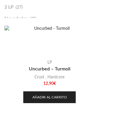
2 LP
(27)
Novedades
(48)
Vinilako
(34)
Sold Out
(256)
LP
Uncurbed – Turmoil
Crust
,
Hardcore
12,90
€
AÑADIR AL CARRITO