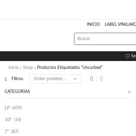
INICIO
LABEL VINILAK
Se
Inicio
Shop
Productos Etiquetados “Uncurbed”
Filtros
CATEGORÍAS
LP
(659)
10"
(14)
7"
(87)