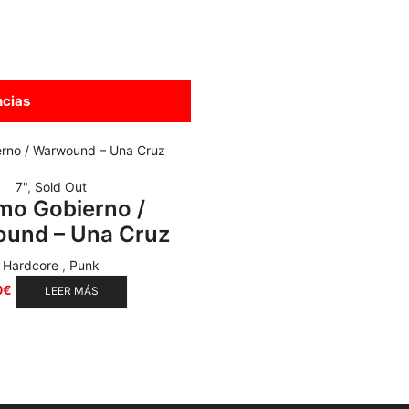
ncias
7"
,
Sold Out
imo Gobierno /
und – Una Cruz
Hardcore
,
Punk
0
€
LEER MÁS