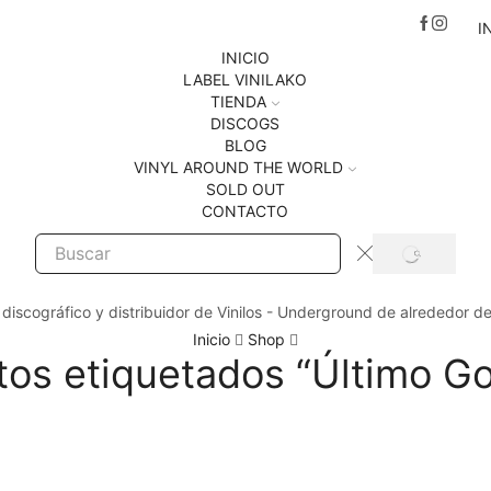
I
INICIO
LABEL VINILAKO
TIENDA
DISCOGS
BLOG
VINYL AROUND THE WORLD
SOLD OUT
CONTACTO
SEARCH
Search
input
 discográfico y distribuidor de Vinilos - Underground de alrededor d
Inicio
Shop
tos etiquetados “Último Go