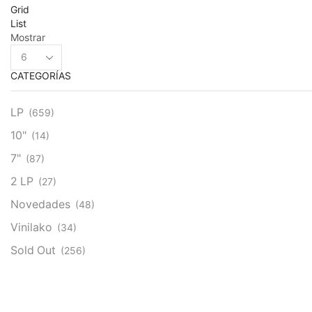
Grid
List
Mostrar
Products
per
CATEGORÍAS
page
LP
(659)
10"
(14)
7"
(87)
2 LP
(27)
Novedades
(48)
Vinilako
(34)
Sold Out
(256)