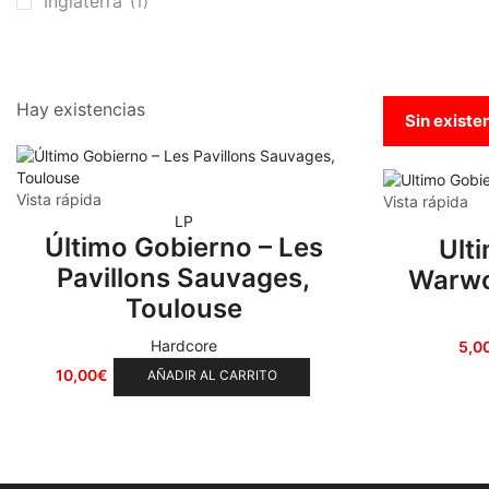
Inglaterra
(1)
Punk
(146)
Sludge
(35)
Stoner
(22)
Hay existencias
Thrash Metal
Sin existe
(108)
Vista rápida
Vista rápida
LP
Último Gobierno – Les
Ult
Pavillons Sauvages,
Warwo
Toulouse
Hardcore
5,0
10,00
€
AÑADIR AL CARRITO