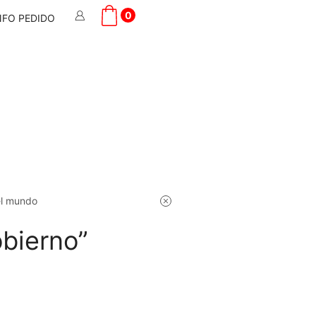
0
NFO PEDIDO
el mundo
bierno”