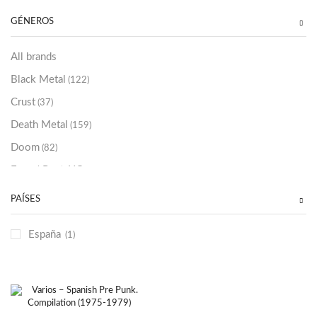
Sold Out
(256)
GÉNEROS
All brands
Black Metal
(122)
Crust
(37)
Death Metal
(159)
Doom
(82)
Emo / Post-HC
(21)
Grindcore
(85)
PAÍSES
Hard Rock
(48)
España
(1)
Hardcore
(153)
Heavy Metal
(91)
Otros
(38)
Prog
(25)