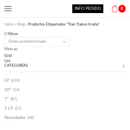
INFO PEDIDO
0
Inicio
Shop
Productos Etiquetados “Ttan Ttakun Irratia”
Filtros
View as:
Grid
List
CATEGORÍAS
LP
(659)
10"
(14)
7"
(87)
2 LP
(27)
Novedades
(48)
Vinilako
(34)