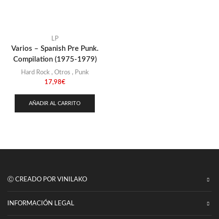
Punk
(146)
Sludge
(35)
Stoner
LP
(22)
Varios – Spanish Pre Punk.
Thrash Metal
(108)
Compilation (1975-1979)
Hard Rock
,
Otros
,
Punk
17,98
€
AÑADIR AL CARRITO
Ⓒ CREADO POR VINILAKO
INFORMACIÓN LEGAL