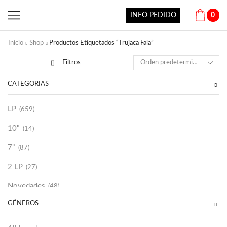
INFO PEDIDO
0
Inicio
Shop
Productos Etiquetados “Trujaca Fala”
Filtros
CATEGORÍAS
LP
(659)
10"
(14)
7"
(87)
2 LP
(27)
Novedades
(48)
GÉNEROS
Vinilako
(34)
Sold Out
(256)