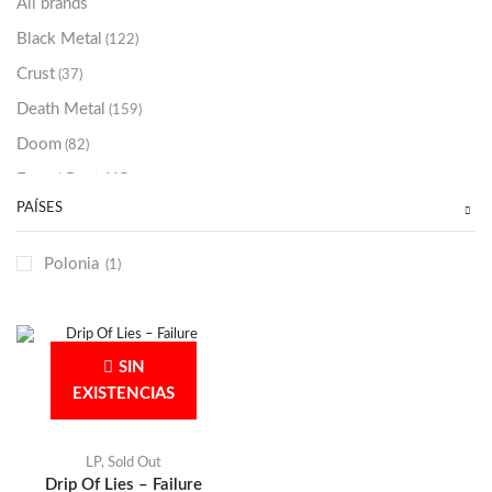
All brands
Black Metal
(122)
Crust
(37)
Death Metal
(159)
Doom
(82)
Emo / Post-HC
(21)
PAÍSES
Grindcore
(85)
Hard Rock
(48)
Polonia
(1)
Hardcore
(153)
Heavy Metal
(91)
Otros
(38)
SIN
Prog
(25)
EXISTENCIAS
Punk
(146)
Sludge
(35)
LP
,
Sold Out
Drip Of Lies – Failure