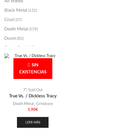
All brands
Black Metal
(122)
Crust
(37)
Death Metal
(159)
Doom
(82)
Emo / Post-HC
(21)
Grindcore
(85)
SIN
Hard Rock
(48)
EXISTENCIAS
Hardcore
(153)
Heavy Metal
(91)
7"
,
Sold Out
Otros
(38)
True Vs. / Dickless Tracy
Prog
Death Metal
,
Grindcore
(25)
5,90
€
Punk
(146)
Sludge
LEER MÁS
(35)