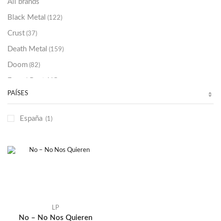
All brands
Black Metal
(122)
Crust
(37)
Death Metal
(159)
Doom
(82)
Emo / Post-HC
(21)
PAÍSES
Grindcore
(85)
Hard Rock
(48)
España
(1)
Hardcore
(153)
Heavy Metal
(91)
Otros
(38)
Prog
(25)
Punk
(146)
Sludge
(35)
LP
No – No Nos Quieren