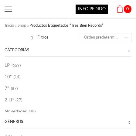
INFO PEDIDO
0
Inicio
Shop
Productos Etiquetados “Tres Bien Records”
Filtros
CATEGORÍAS
LP
(659)
10"
(14)
7"
(87)
2 LP
(27)
Novedades
(48)
GÉNEROS
Vinilako
(34)
Sold Out
(256)