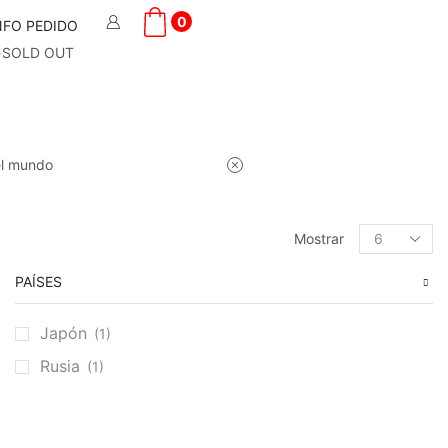
0
NFO PEDIDO
SOLD OUT
el mundo
Products
Mostrar
per
page
PAÍSES
Japón
(1)
Rusia
(1)