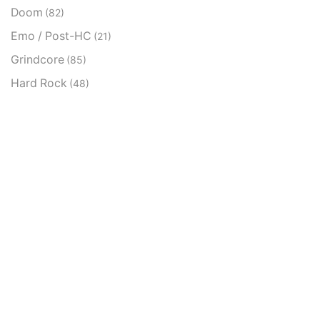
Doom
(82)
Emo / Post-HC
(21)
Grindcore
(85)
Hard Rock
(48)
Hardcore
(153)
Heavy Metal
(91)
Otros
(38)
Prog
(25)
Punk
(146)
Sludge
(35)
Stoner
(22)
Thrash Metal
(108)