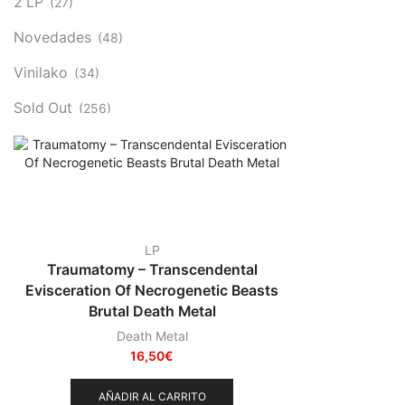
2 LP
(27)
Novedades
(48)
Vinilako
(34)
Sold Out
(256)
LP
Traumatomy – Transcendental
Evisceration Of Necrogenetic Beasts
Brutal Death Metal
Death Metal
16,50
€
AÑADIR AL CARRITO