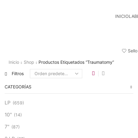
INICIO
LAB
Sello
Inicio
Shop
Productos Etiquetados “Traumatomy”
Filtros
CATEGORÍAS
LP
(659)
10"
(14)
7"
(87)