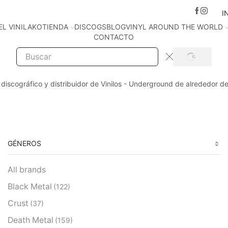
I
EL VINILAKO
TIENDA
DISCOGS
BLOG
VINYL AROUND THE WORLD
CONTACTO
SEARCH
Search
input
 discográfico y distribuidor de Vinilos - Underground de alrededor d
GÉNEROS
All brands
Black Metal
(122)
Crust
(37)
Death Metal
(159)