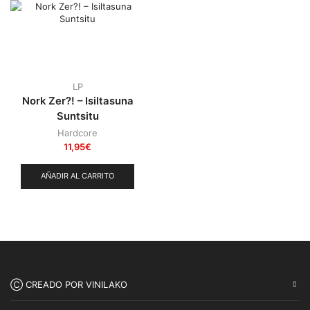
Punk
(146)
Sludge
(35)
Stoner
(22)
Thrash Metal
(108)
LP
Nork Zer?! – Isiltasuna
Suntsitu
Hardcore
11,95
€
AÑADIR AL CARRITO
Ⓒ CREADO POR VINILAKO