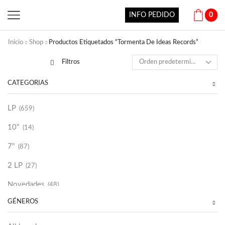
INFO PEDIDO
0
Inicio
Shop
Productos Etiquetados “Tormenta De Ideas Records”
Filtros
CATEGORÍAS
LP
(659)
10"
(14)
7"
(87)
2 LP
(27)
Novedades
(48)
GÉNEROS
Vinilako
(34)
Sold Out
(256)