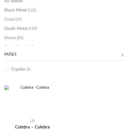
All brands
Black Metal
(122)
Crust
(37)
Death Metal
(159)
Doom
(82)
Emo / Post-HC
(21)
PAÍSES
Grindcore
(85)
Hard Rock
(48)
España
(1)
Hardcore
(153)
Heavy Metal
(91)
Otros
(38)
Prog
(25)
Punk
(146)
Sludge
(35)
LP
Culebra – Culebra